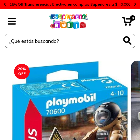
15% Off Transferencia / Efectivo en compras Superiores a $ 40.000
0
20
%
OFF