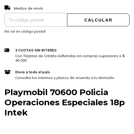
CAMBIAR CP
Entregas para el CP:
Medios de envío
CALCULAR
No sé mi código postal
3 CUOTAS SIN INTERES
Con Tarjetas de Crédito Adheridas en compras superiores a $
40.000
Envio a todo el país
Consulta los mínimos y plazos de acuerdo a tu domicilio.
Playmobil 70600 Policia
Operaciones Especiales 18p
Intek