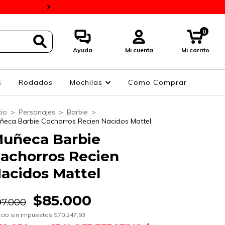
BaPro 10% Y 4 Cuotas 
0
Ayuda
Mi cuenta
Mi carrito
s
Rodados
Mochilas
Como Comprar
cio
>
Personajes
>
Barbie
>
ñeca Barbie Cachorros Recien Nacidos Mattel
uñeca Barbie
achorros Recien
acidos Mattel
$85.000
97.000
cio sin impuestos
$70.247,93