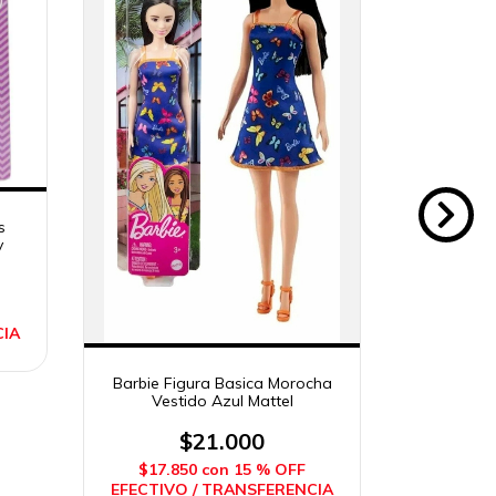
s
y
CIA
Barbie Figura Basica Morocha
Reloj Digi
Vestido Azul Mattel
$21.000
$17.850
con
15 % OFF
$11.
EFECTIVO / TRANSFERENCIA
EFECTIV