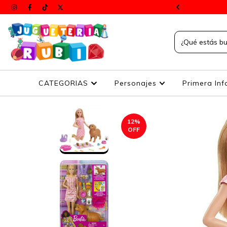
s a todos el país
CATEGORIAS
Personajes
Primera Inf
12
%
OFF