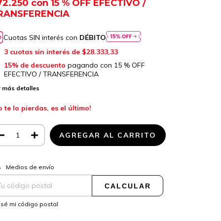
72.250
con
15 % OFF EFECTIVO /
RANSFERENCIA
Cuotas SIN interés con
DÉBITO
3
cuotas sin interés de
$28.333,33
15% de descuento
pagando con 15 % OFF
EFECTIVO / TRANSFERENCIA
 más detalles
o te lo pierdas, es el último!
CAMBIAR CP
regas para el CP:
Medios de envío
CALCULAR
sé mi código postal