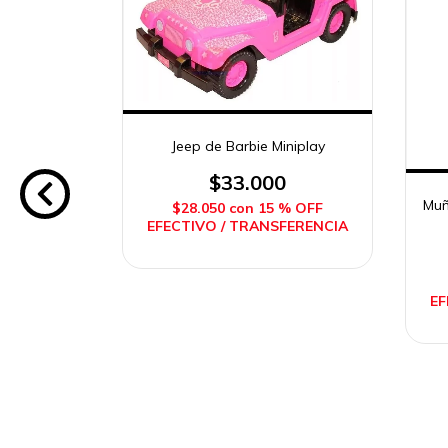
Jeep de Barbie Miniplay
$33.000
Muñ
$28.050
con
15 % OFF
EFECTIVO / TRANSFERENCIA
EF
 Asiatica
tel
0
% OFF
FERENCIA