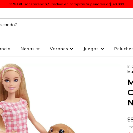
15% Off Transferencia / Efectivo en compras Superiores a $ 40.000
ancia
Nenas
Varones
Juegos
Peluche
Ini
Mu
M
C
N
$
Pre