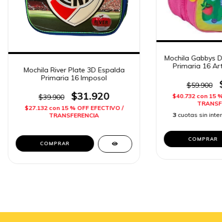
Mochila Gabbys D
Primaria 16 Ar
Mochila River Plate 3D Espalda
Primaria 16 Imposol
$59.900
$31.920
$40.732
con
15 
$39.900
TRANSF
$27.132
con
15 % OFF EFECTIVO /
3
cuotas sin int
TRANSFERENCIA