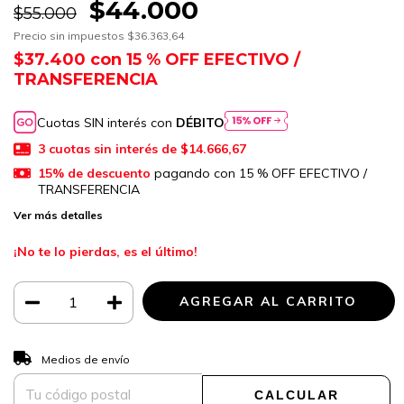
$44.000
$55.000
Precio sin impuestos
$36.363,64
$37.400
con
15 % OFF EFECTIVO /
TRANSFERENCIA
Cuotas SIN interés con
DÉBITO
3
cuotas sin interés de
$14.666,67
15% de descuento
pagando con 15 % OFF EFECTIVO /
TRANSFERENCIA
Ver más detalles
¡No te lo pierdas, es el último!
CAMBIAR CP
Entregas para el CP:
Medios de envío
CALCULAR