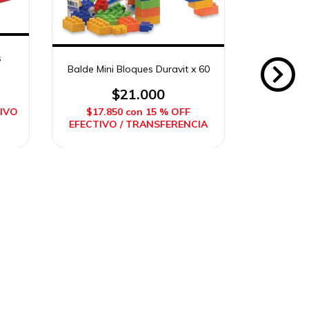
s
Balde Mini Bloques Duravit x 60
Valija J
Ch
$21.000
TIVO
$17.850
con
15 % OFF
EFECTIVO / TRANSFERENCIA
$21.
EFECTIV