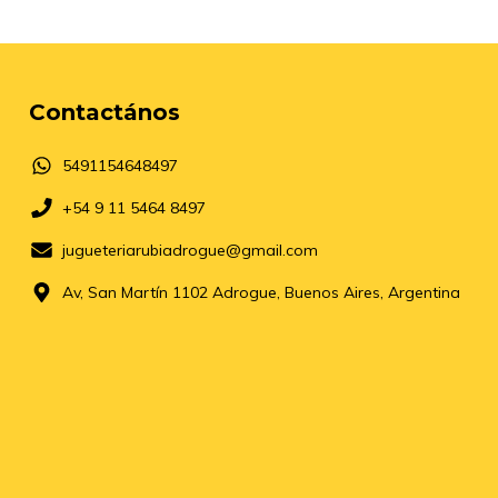
Contactános
5491154648497
+54 9 11 5464 8497
jugueteriarubiadrogue@gmail.com
Av, San Martín 1102 Adrogue, Buenos Aires, Argentina