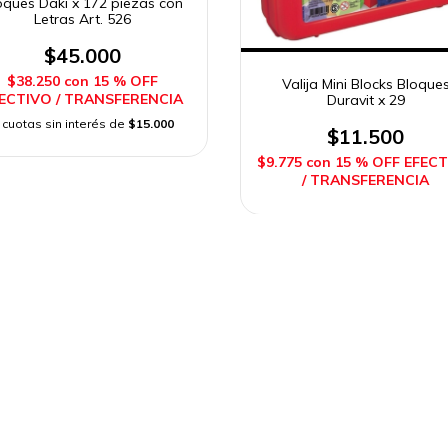
oques Daki x 172 piezas con
Letras Art. 526
$45.000
$38.250
con
15 % OFF
Valija Mini Blocks Bloque
ECTIVO / TRANSFERENCIA
Duravit x 29
cuotas sin interés de
$15.000
$11.500
$9.775
con
15 % OFF EFEC
/ TRANSFERENCIA