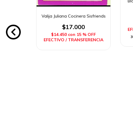
Bl
Valija Juliana Cocinera Sisfriends
ora Grande
$17.000
EF
0
$14.450
con
15 % OFF
3
EFECTIVO / TRANSFERENCIA
% OFF
FERENCIA
e
$14.666,67