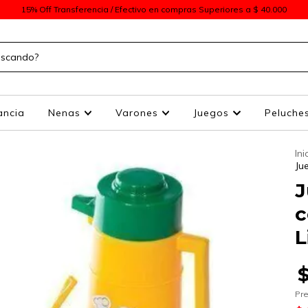
15% Off Transferencia / Efectivo en compras Superiores a $ 40.000
ancia
Nenas
Varones
Juegos
Peluche
Ini
Ju
J
c
L
Pre