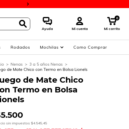
BaPro 10% Y 4 Cuotas 
0
Ayuda
Mi cuenta
Mi carrito
s
Rodados
Mochilas
Como Comprar
cio
>
Nenas
>
3 a 5 años Nenas
>
ego de Mate Chico con Termo en Bolsa Lionels
uego de Mate Chico
on Termo en Bolsa
ionels
$5.500
cio sin impuestos
$4.545,45