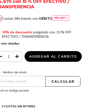
4.675
con
15 % OFF EFECTIVO /
RANSFERENCIA
Cuotas SIN interés con
DÉBITO
15% de descuento
pagando con 15 % OFF
EFECTIVO / TRANSFERENCIA
 más detalles
CAMBIAR CP
regas para el CP:
Medios de envío
CALCULAR
sé mi código postal
3 CUOTAS SIN INTERES