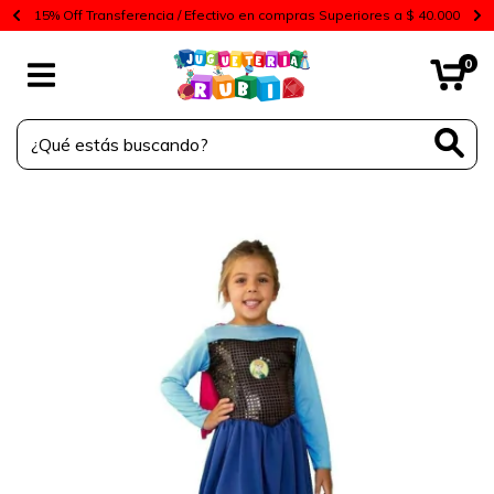
15% Off Transferencia / Efectivo en compras Superiores a $ 40.000
0