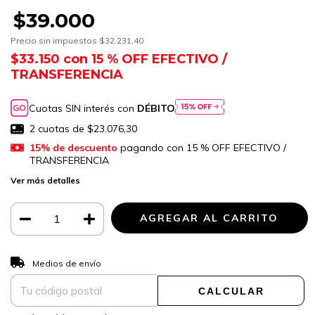
$39.000
Precio sin impuestos
$32.231,40
$33.150
con
15 % OFF EFECTIVO /
TRANSFERENCIA
Cuotas SIN interés con
DÉBITO
2
cuotas de
$23.076,30
15% de descuento
pagando con 15 % OFF EFECTIVO /
TRANSFERENCIA
Ver más detalles
CAMBIAR CP
Entregas para el CP:
Medios de envío
CALCULAR