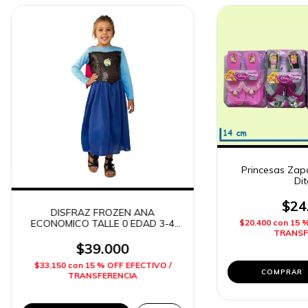
Princesas Zapat
Dit
$24
DISFRAZ FROZEN ANA
$20.400
con
15 
ECONOMICO TALLE 0 EDAD 3-4
TRANSF
AÑOS NEW TOYS
$39.000
$33.150
con
15 % OFF EFECTIVO /
TRANSFERENCIA