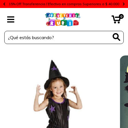
15% Off Transferencia / Efectivo en compras Superiores a $ 40.000
0