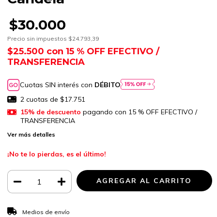
$30.000
Precio sin impuestos
$24.793,39
$25.500
con
15 % OFF EFECTIVO /
TRANSFERENCIA
Cuotas SIN interés con
DÉBITO
2
cuotas de
$17.751
15% de descuento
pagando con 15 % OFF EFECTIVO /
TRANSFERENCIA
Ver más detalles
¡No te lo pierdas, es el último!
CAMBIAR CP
Entregas para el CP:
Medios de envío