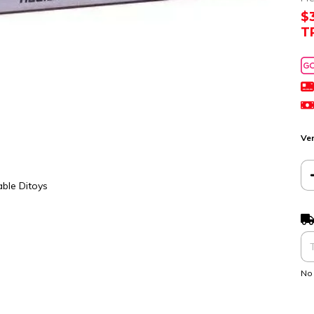
$
T
Ver
ble Ditoys
Ent
No 