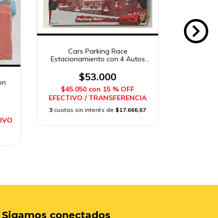
Cars Parking Race
Estacionamiento con 4 Autos
Burbujero
Ditoys
$53.000
on
$45.050
con
15 % OFF
EFECTIVO / TRANSFERENCIA
$20.
EFECTIV
3
cuotas sin interés de
$17.666,67
TIVO
Sigamos conectados