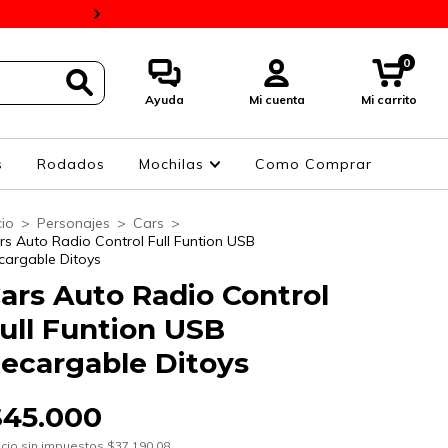
BaPro 10% Y 4 Cuotas 
0
Ayuda
Mi cuenta
Mi carrito
s
Rodados
Mochilas
Como Comprar
cio
>
Personajes
>
Cars
>
rs Auto Radio Control Full Funtion USB
cargable Ditoys
ars Auto Radio Control
ull Funtion USB
ecargable Ditoys
$45.000
cio sin impuestos
$37.190,08