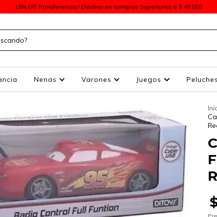
15% Off Transferencia / Efectivo en compras Superiores a $ 40.000
ancia
Nenas
Varones
Juegos
Peluche
Ini
Ca
Re
C
F
R
Pre