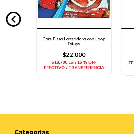
ontenedor
Cars Pista Lanzadora con Loop
tos Ditoys
Ditoys
0
$22.000
% OFF
$18.700
con
15 % OFF
EF
FERENCIA
EFECTIVO / TRANSFERENCIA
Categorías