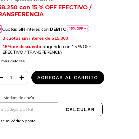
38.250
con
15 % OFF EFECTIVO /
RANSFERENCIA
Cuotas SIN interés con
DÉBITO
3
cuotas sin interés de
$15.000
15% de descuento
pagando con 15 % OFF
EFECTIVO / TRANSFERENCIA
 más detalles
CAMBIAR CP
regas para el CP:
Medios de envío
CALCULAR
sé mi código postal