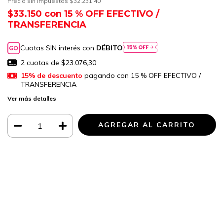
Precio sin impuestos
$32.231,40
$33.150
con
15 % OFF EFECTIVO /
TRANSFERENCIA
Cuotas SIN interés con
DÉBITO
2
cuotas de
$23.076,30
15% de descuento
pagando con 15 % OFF EFECTIVO /
TRANSFERENCIA
Ver más detalles
Medios de envío
CAMBIAR CP
Entregas para el CP:
CALCULAR
Iniciá sesión
y usá tus datos de entrega
No sé mi código postal