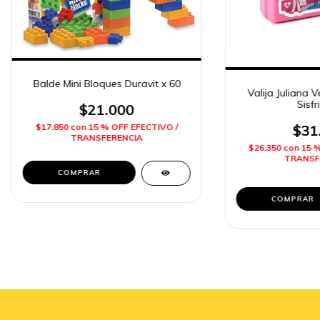
Balde Mini Bloques Duravit x 60
Valija Juliana V
Sisfr
$21.000
$17.850
con
15 % OFF EFECTIVO /
$31
TRANSFERENCIA
$26.350
con
15 
TRANSF