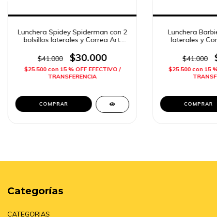
Lunchera Spidey Spiderman con 2
Lunchera Barbie
bolsillos laterales y Correa Art.
laterales y Co
85102 Wabro
Wa
$30.000
$41.000
$41.000
$25.500
con
15 % OFF EFECTIVO /
$25.500
con
15 
TRANSFERENCIA
TRANSF
Categorías
CATEGORIAS