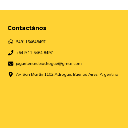
Contactános
5491154648497
+54 9 11 5464 8497
jugueteriarubiadrogue@gmail.com
Av, San Martín 1102 Adrogue, Buenos Aires, Argentina