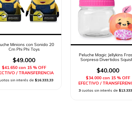
luche Minions con Sonido 20
Cm Phi Phi Toys
Peluche Magic Jellykins Fra
$49.000
Sorpresa Divertidos Squis
Caffaro
$41.650
con
15 % OFF
$40.000
ECTIVO / TRANSFERENCIA
$34.000
con
15 % OFF
uotas sin interés de
$16.333,33
EFECTIVO / TRANSFEREN
3
cuotas sin interés de
$13.333