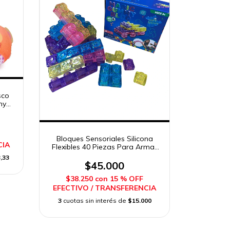
sco
hy
Bloques Sensoriales Silicona
CIA
Flexibles 40 Piezas Para Armar
Imposol
,33
$45.000
$38.250
con
15 % OFF
EFECTIVO / TRANSFERENCIA
3
cuotas sin interés de
$15.000