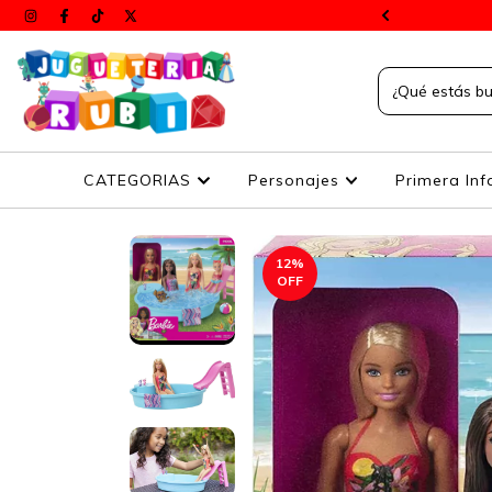
s a todos el país
CATEGORIAS
Personajes
Primera Inf
12
%
OFF