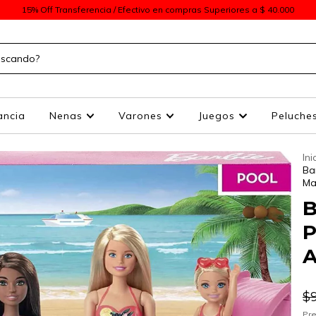
15% Off Transferencia / Efectivo en compras Superiores a $ 40.000
ancia
Nenas
Varones
Juegos
Peluche
Ini
Ba
Ma
B
P
A
$
Pre