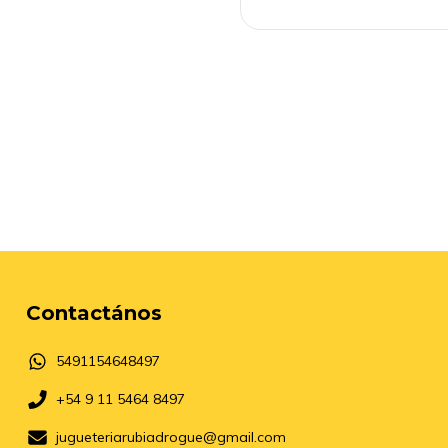
Contactános
5491154648497
+54 9 11 5464 8497
jugueteriarubiadrogue@gmail.com