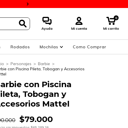
BaPro 10% Y 4 Cuotas 
0
Ayuda
Mi cuenta
Mi carrito
s
Rodados
Mochilas
Como Comprar
cio
>
Personajes
>
Barbie
>
rbie con Piscina Pileta, Tobogan y Accesorios
ttel
arbie con Piscina
ileta, Tobogan y
ccesorios Mattel
$79.000
90.000
cio sin impuestos
$65.289,26