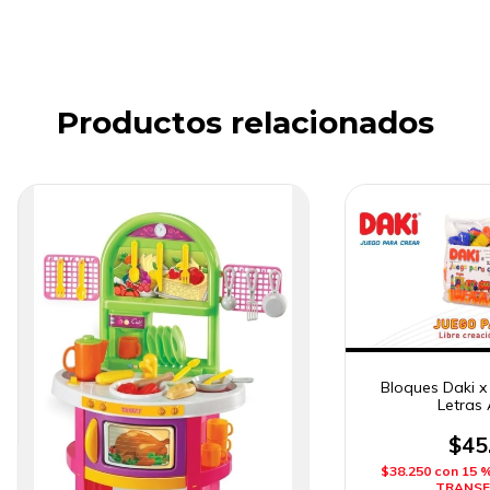
Productos relacionados
Bloques Daki x
Letras 
$45
$38.250
con
15 
TRANSF