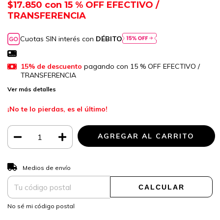
$17.850
con
15 % OFF EFECTIVO /
TRANSFERENCIA
Cuotas SIN interés con
DÉBITO
15% de descuento
pagando con 15 % OFF EFECTIVO /
TRANSFERENCIA
Ver más detalles
¡No te lo pierdas, es el último!
CAMBIAR CP
Entregas para el CP:
Medios de envío
CALCULAR
No sé mi código postal