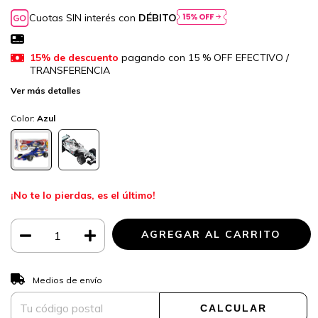
Cuotas SIN interés con
DÉBITO
15% de descuento
pagando con 15 % OFF EFECTIVO /
TRANSFERENCIA
Ver más detalles
Color:
Azul
¡No te lo pierdas, es el último!
CAMBIAR CP
Entregas para el CP:
Medios de envío
CALCULAR