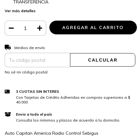
TRANSFERENCIA
Ver más detalles
CAMBIAR CP
Entregas para el CP:
Medios de envío
CALCULAR
No sé mi código postal
3 CUOTAS SIN INTERES
Con Tarjetas de Crédito Adheridas en compras superiores a $
40.000
Envio a todo el país
Consulta los mínimos y plazos de acuerdo a tu domicilio.
Auto Capitan America Radio Control Sebigus